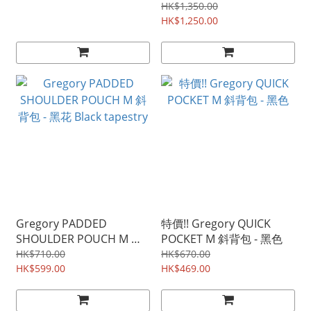
HK$1,350.00
HK$1,250.00
Gregory PADDED
特價!! Gregory QUICK
SHOULDER POUCH M 斜
POCKET M 斜背包 - 黑色
背包 - 黑花 Black tapestry
HK$710.00
HK$670.00
HK$599.00
HK$469.00