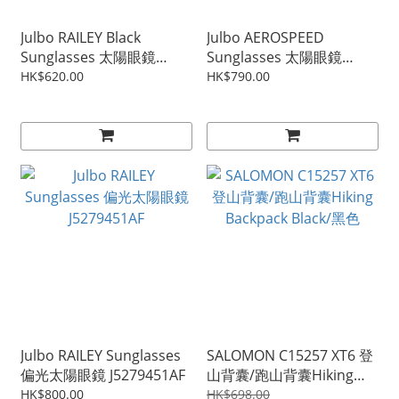
Julbo RAILEY Black
Julbo AEROSPEED
Sunglasses 太陽眼鏡
Sunglasses 太陽眼鏡
J5271114AF
J5021114AF
HK$620.00
HK$790.00
Julbo RAILEY Sunglasses
SALOMON C15257 XT6 登
偏光太陽眼鏡 J5279451AF
山背囊/跑山背囊Hiking
Backpack Black/黑色
HK$800.00
HK$698.00