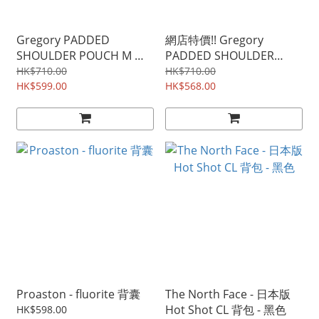
Gregory PADDED
網店特價!! Gregory
SHOULDER POUCH M 斜
PADDED SHOULDER
背包 - 藍花
POUCH M 斜背包 - 黑色
HK$710.00
HK$710.00
HK$599.00
HK$568.00
Proaston - fluorite 背囊
The North Face - 日本版
Hot Shot CL 背包 - 黑色
HK$598.00