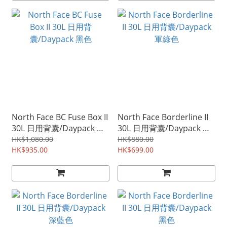
North Face BC Fuse Box II
North Face Borderline II
30L 日用背囊/Daypack 黑
30L 日用背囊/Daypack 軍
色
綠色
HK$1,080.00
HK$880.00
HK$935.00
HK$699.00