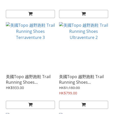
美國Topo 越野跑鞋 Trail
美國Topo 越野跑鞋 Trail
Running Shoes
Running Shoes
Terraventure 3
Ultraventure 2
HK$933.00
HK$1,180.00
HK$799.00