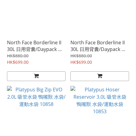
North Face Borderline II
North Face Borderline II
30L 日用背囊/Daypack 深
30L 日用背囊/Daypack 黑
藍色
色
HK$880.00
HK$880.00
HK$699.00
HK$699.00