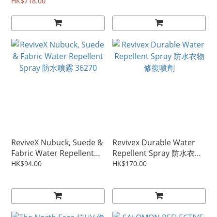
HK$718.00
Spray GM20420
ReviveX Nubuck, Suede &
Revivex Durable Water
Fabric Water Repellent
Repellent Spray 防水衣物
Spray 防水噴霧 36270
修復噴劑
HK$94.00
HK$170.00