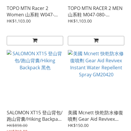
TOPO MTN Racer 2
TOPO MTN RACER 2 MEN
Women 山系鞋 W047-
山系鞋 M047-080-
060-MOSGRY
MANBLK
HK$1,103.00
HK$1,103.00
SALOMON XT15 登山背包/
美國 Mcnett 快乾防水修復
跑山背囊/Hiking Backpack
噴劑 Gear Aid Revivex
黑色
Instant Water Repellent
HK$898.00
HK$150.00