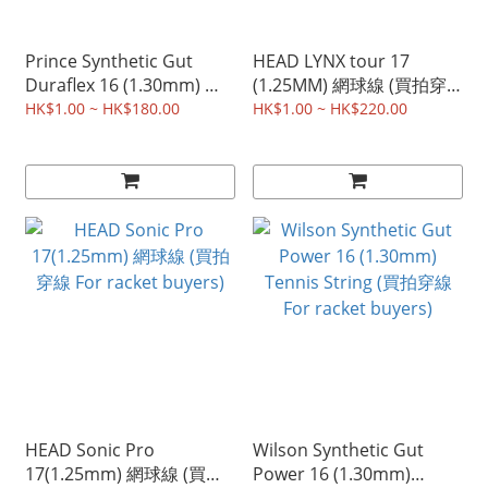
Prince Synthetic Gut
HEAD LYNX tour 17
Duraflex 16 (1.30mm) 網
(1.25MM) 網球線 (買拍穿
球線 (買拍穿線)
線 For racket buyers)
HK$1.00 ~ HK$180.00
HK$1.00 ~ HK$220.00
HEAD Sonic Pro
Wilson Synthetic Gut
17(1.25mm) 網球線 (買拍
Power 16 (1.30mm)