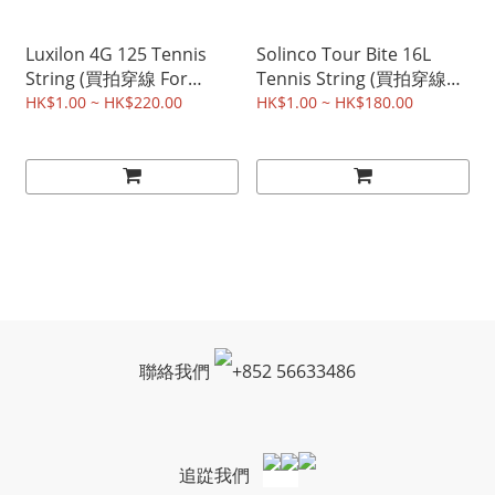
Luxilon 4G 125 Tennis
Solinco Tour Bite 16L
String (買拍穿線 For
Tennis String (買拍穿線
racket buyers)
For racket buyers)
HK$1.00 ~ HK$220.00
HK$1.00 ~ HK$180.00
聯絡我們
+
852 56633486
追踨我們