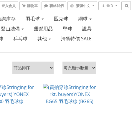
登入會員
購物車
聯絡我們
繁體中文
$ HKD
6查詢庫存
羽毛球
匹克球
網球
登山裝備
露營用品
壁球
護具
球
乒乓球
其他
清貨特價 SALE