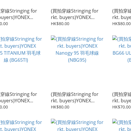
穿線Stringing for
(買拍穿線Stringing for
(買拍穿線St
 buyers)YONEX
rkt. buyers)YONEX
rkt. buy
68 羽毛球線
Exbolt65 羽毛球線
BG
0.00
HK$80.00
HK$80.00
8)
(XB65)
穿線Stringing for
(買拍穿線Stringing for
(買拍穿線St
 buyers)YONEX
rkt. buyers)YONEX
rkt. bu
5 TITANIUM 羽毛球
Nanogy 95 羽毛球線
BG66 ULTI
0.00
HK$80.00
HK$70.00
G65TI)
(NBG95)
(BG66U