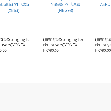
穿線Stringing for
(買拍穿線Stringing for
(買拍穿線St
 buyers)YONEX
rkt. buyers)YONEX
rkt. bu
63 羽毛球線
NBG98 羽毛球線
AEROB
0.00
HK$80.00
HK$80.00
3)
(NBG98)
(BGAB)