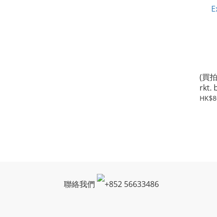
(買拍
rkt.
Exbolt
HK$8
(XB6
聯絡我們
+
852 56633486