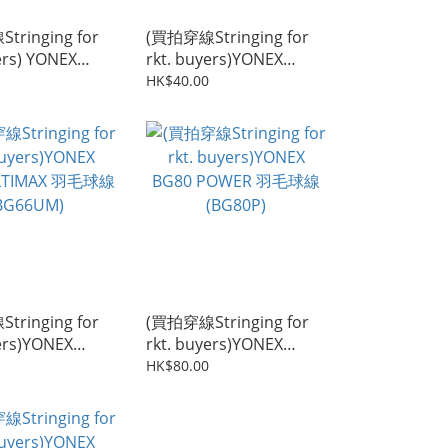
ringing for
(買拍穿線Stringing for
ers) YONEX
rkt. buyers)YONEX
80 羽毛球線
BG65 羽毛球線 (BG65)
HK$40.00
ringing for
(買拍穿線Stringing for
yers)YONEX
rkt. buyers)YONEX
MAX 羽毛球線
BG80 POWER 羽毛球線
HK$80.00
M)
(BG80P)