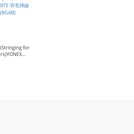
ringing for
yers)YONEX
ITE 羽毛球線