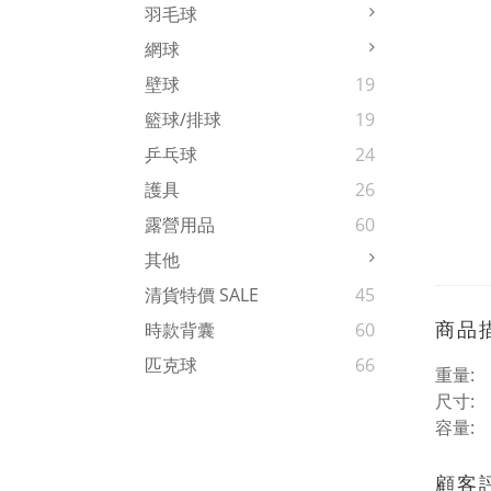
羽毛球
網球
壁球
19
籃球/排球
19
乒乓球
24
護具
26
露營用品
60
其他
清貨特價 SALE
45
商品
時款背囊
60
匹克球
66
重量:
尺寸:
容量:
顧客