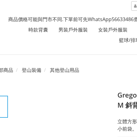
商品價格可能與門市不同.下單前可先WhatsApp5663348
時款背囊
男裝戶外服裝
女裝戶外服裝
籃球/排
部商品
登山裝備
其他登山用品
Greg
M 斜背
立體方形
小前袋。