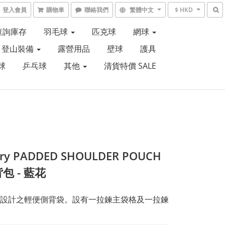
登入會員
購物車
聯絡我們
繁體中文
$ HKD
6查詢庫存
羽毛球
匹克球
網球
登山裝備
露營用品
壁球
護具
球
乒乓球
其他
清貨特價 SALE
ory PADDED SHOULDER POUCH
包 - 藍花
設計之輕便側背袋。設有一拉鍊主袋格及一拉鍊