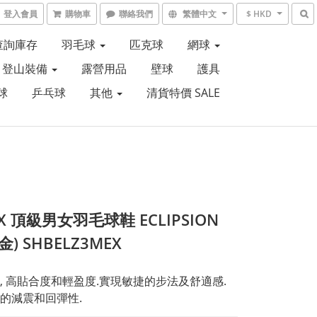
登入會員
購物車
聯絡我們
繁體中文
$ HKD
6查詢庫存
羽毛球
匹克球
網球
登山裝備
露營用品
壁球
護具
球
乒乓球
其他
清貨特價 SALE
X 頂級男女羽毛球鞋 ECLIPSION
白金) SHBELZ3MEX
, 高貼合度和輕盈度.實現敏捷的步法及舒適感.
的減震和回彈性.