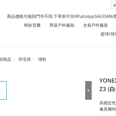
商品價格可能與門市不同.下單前可先WhatsApp5663348
時款背囊
男裝戶外服裝
女裝戶外服裝
籃球/排
部商品
羽毛球
球鞋
YONE
Z3 (
高穩定性
兼具獨特