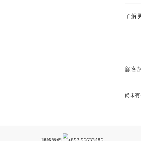
了解
顧客
尚未有
聯絡我們
+
852 56633486