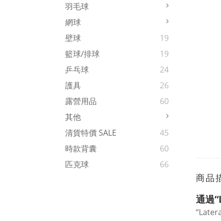
羽毛球
網球
壁球
19
籃球/排球
19
乒乓球
24
護具
26
露營用品
60
其他
清貨特價 SALE
45
時款背囊
60
匹克球
66
商品
通過“L
“Lat