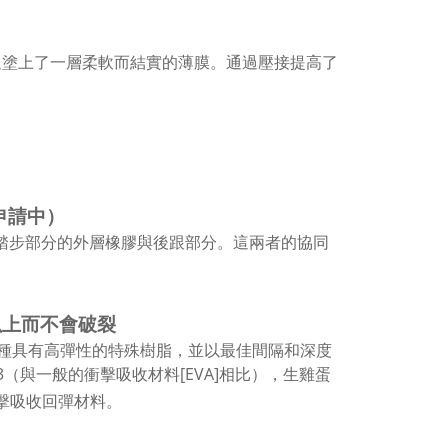
腳趾到中足塗上了一層柔軟而結實的薄膜。通過壓接提高了
申請中）
將踏步部分的外層橡膠與後跟部分。這兩者的協同
以上而不會破裂
添加了一種具有高彈性的特殊樹脂，並以最佳間隔和深度
*3（與一般的衝擊吸收材料[EVA]相比），生雞蛋
沖擊吸收回彈材料。