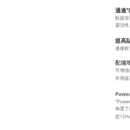
通過“D
鞋面安
靈活性
提高
連接鞋
配備
可增強
作用提
Power
“Po
佈置了
從12