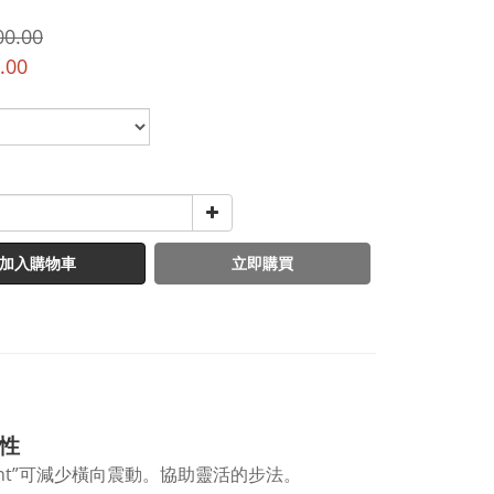
00.00
.00
加入購物車
立即購買
定性
orcement”可減少橫向震動。協助靈活的步法。