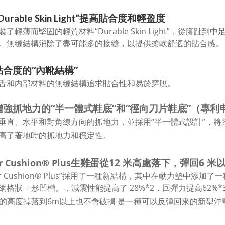
urable Skin Light”提高貼合度和輕盈度
裝了輕薄而堅固的輕質材料“Durable Skin Light”，從
。無縫結構消除了盡可能多的接縫，以提供柔軟舒適的貼合感。
貼合度的“內靴結構”
舌和內部材料的無縫結構追求貼合性和易於穿脫。
增強抓地力的“半一體式鞋底”和“徑向刀片鞋底”（專利
垂直、水平和對角線方向的抓地力，並採用“半一體式設計”，
高了著地時的抓地力和穩定性。
生雞蛋從12 米高處落下，彈回6 米
 Cushion® Plus
wer Cushion® Plus”採用了一種新結構，其中在動力墊中
網格狀 + 形凹槽。，減震性能提高了 28%*2，回彈力提高62%
m的高度掉落到6m以上也不會破損 是一種可以反彈回來的新型