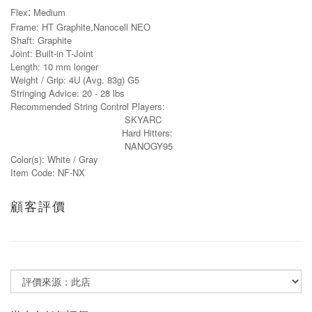
:
Flex
Medium
Frame: HT Graphite,Nanocell NEO
Shaft: Graphite
Joint: Built-in T-Joint
Length: 10 mm longer
Weight / Grip: 4U (Avg. 83g) G5
Stringing Advice: 20 - 28 lbs
Recommended String Control Players:
SKYARC
Hard Hitters:
NANOGY95
Color(s): White / Gray
Item Code: NF-NX
顧客評價