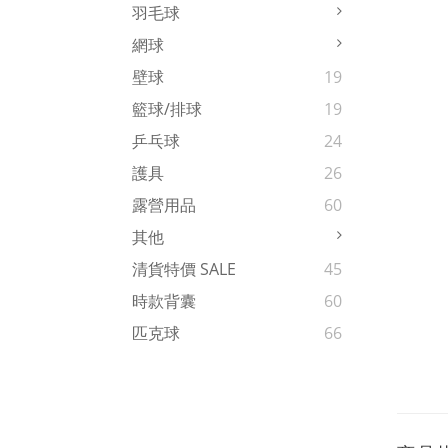
羽毛球
網球
壁球
19
籃球/排球
19
乒乓球
24
護具
26
露營用品
60
其他
清貨特價 SALE
45
時款背囊
60
匹克球
66