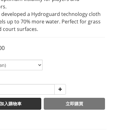
rs.
 developed a Hydroguard technology cloth 
els up to 70% more water. Perfect for grass 
 court surfaces.
00
加入購物車
立即購買