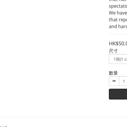
spectato
We have
that rep
and hard
HK$50.
尺寸
數量