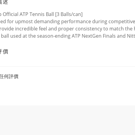
描述
 Official ATP Tennis Ball [3 Balls/can]
ed for upmost demanding performance during competitive t
provide incredible feel and proper consistency to match the h
al ball used at the season-ending ATP NextGen Finals and Nitt
評價
任何評價