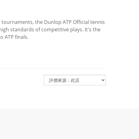
ournaments, the Dunlop ATP Official tennis
igh standards of competitive plays. It's the
o ATP finals.