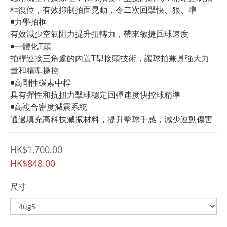
框復位，有效抑制拍面晃動，令二次回擊快、狠、準
◾️力學拍框
有效減少空氣阻力提升扭轉力，帶來敏捷回球速度
◾️一體化T頭
拍桿連接三角處的內置T型接頭技術，讓球拍兼具強大力
量和精準操控
◾️高剛性碳素中桿
具有彈性和抗扭力擊球穩定回彈速度快控球精準
◾️高複合密度減震系統
通過填充高科技減振材料，提升擊球手感，減少運動傷害
HK$1,700.00
HK$848.00
尺寸