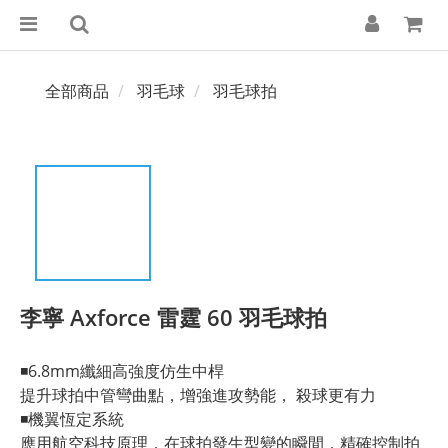
全部商品
羽毛球
羽毛球拍
李寧 Axforce 雷霆 60 羽毛球拍
◾️6.8mm纖細高強度仿生中桿
提升球拍中管彎曲點，增強進攻勢能， 殺球更有力
◾️機翼恆定系統
應用航空科技原理，在球拍發生型變的瞬間，精確控制拍