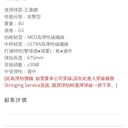
使用球星-王適嫻
性能分類：攻擊型
重量：4U
規格：G5
拍框材質：MED高彈性碳纖維
中桿材質：ULTRA高彈性碳纖維
打感特性(擊球感●揮重)：軟●適中
球拍長度：675mm
穿線磅數：≤30磅
中管彈性：適中
[此為淨拍價錢
.
如需要本公司穿線
,
請在此進入穿線服務
Stringing Service
頁面
,
購買球拍時選擇球線一拼下單。]
顧客評價