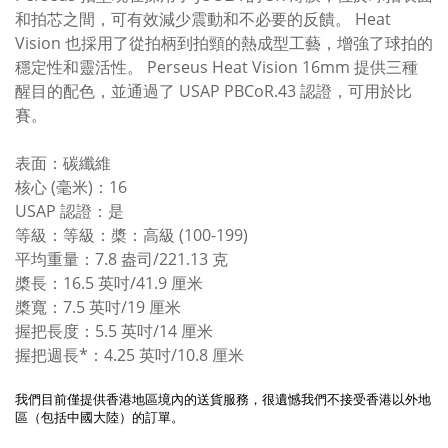
和拍芯之間，可有效減少震動和不必要的反饋。 Heat
Vision 也採用了從拍柄到拍頸的熱成型工藝，增強了球拍的
穩定性和靈活性。 Perseus Heat Vision 16mm 提供三種
醒目的配色，並通過了 USAP PBCoR.43 認證，可用於比
賽。
表面：碳纖維
核心 (毫米)：16
USAP 認證：是
等級：等級：槳：高級 (100-199)
平均重量：7.8 盎司/221.13 克
槳長：16.5 英吋/41.9 厘米
槳寬：7.5 英吋/19 厘米
握把長度：5.5 英吋/14 厘米
握把週長*：4.25 英吋/10.8 厘米
我們目前僅提供香港地區境內的送貨服務，很遺憾我們不接受香港以外地
區（包括中國大陸）的訂單。