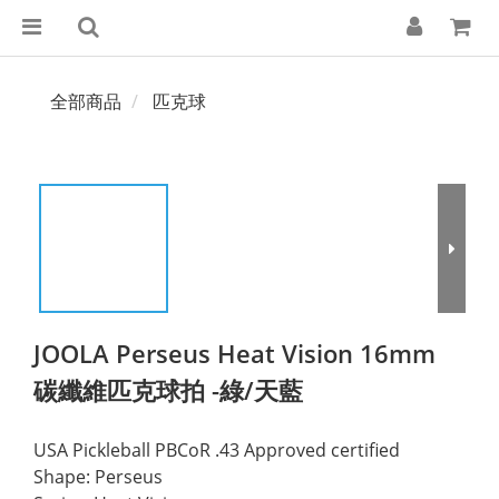
全部商品
匹克球
JOOLA Perseus Heat Vision 16mm
碳纖維匹克球拍 -綠/天藍
USA Pickleball PBCoR .43 Approved certified
Shape: Perseus