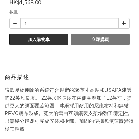
HK$1,568.00
數量
加入購物車
立即購買
商品描述
這款易於運輸的系統符合規定的36英寸高度和USAPA建議
的22英尺長度。 22英尺的長度在兩側各增加了12英寸，提
供更大的網面覆蓋範圍。球網採用耐用的尼龍布料和無結
PPVC網布製成。寬大的彎曲互鎖鋼製支架增強了穩定性。
只需幾分鐘即可完成安裝和拆卸。加固的便攜包使運輸變得
極其輕鬆。