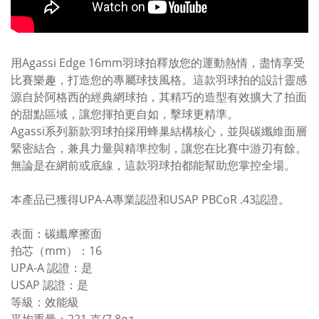
用Agassi Edge 16mm羽球拍釋放您的運動熱情，盡情享受
比賽樂趣，打造您的專屬球技風格。這款羽球拍的設計靈感
源自於阿格西的經典網球拍，其精巧的造型有效擴大了拍面
的甜點區域，讓您揮拍更自如，擊球更精準。
Agassi系列新款羽球拍採用蜂巢結構核心，並與碳纖維面層
緊密結合，兼具力量與精準控制，讓您在比賽中游刃有餘。
無論是在網前或底線，這款羽球拍都能幫助您掌控全場。
本產品已獲得UPA-A專業認證和USAP PBCoR .43認證。
表面：碳纖摩擦面
拍芯（mm）：16
UPA-A 認證：是
USAP 認證：是
等級：效能級