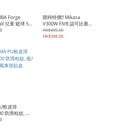
NBA Forge
限時特價!! Mikasa
ball 兒童 籃球 5號
V300W FIVB 認可比賽級
排球 1個
0
HK$495.00
HK$398.00
PU軟皮排
00 防滑粒紋, 藍/
車形貼皮
0