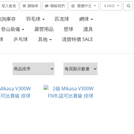
登入會員
購物車
聯絡我們
繁體中文
$ HKD
6查詢庫存
羽毛球
匹克球
網球
登山裝備
露營用品
壁球
護具
球
乒乓球
其他
清貨特價 SALE