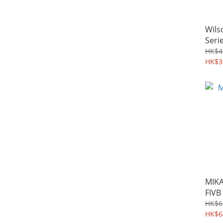
Wils
Seri
HK$4
HK$3
MIK
FIV
HK$6
HK$6