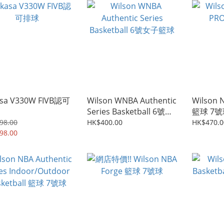
asa V330W FIVB認可
Wilson WNBA Authentic
Wilson 
Series Basketball 6號女
籃球 7
子籃球
98.00
HK$400.00
HK$470.0
98.00