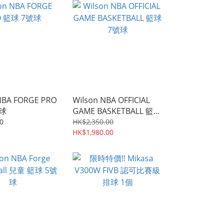
NBA FORGE PRO
Wilson NBA OFFICIAL
號球
GAME BASKETBALL 籃球
7號球
0
HK$2,350.00
HK$1,980.00