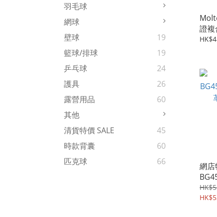
羽毛球
Molt
網球
證複
壁球
19
B6G
HK$4
籃球/排球
19
乒乓球
24
護具
26
露營用品
60
其他
清貨特價 SALE
45
時款背囊
60
匹克球
66
網店特
BG4
革女
HK$5
HK$5