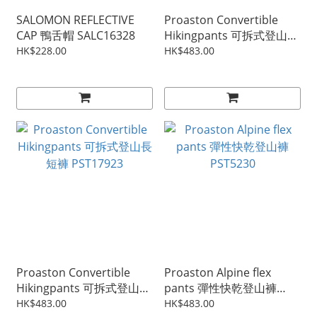
SALOMON REFLECTIVE
Proaston Convertible
CAP 鴨舌帽 SALC16328
Hikingpants 可拆式登山長
短褲 PST17923
HK$228.00
HK$483.00
Proaston Convertible
Proaston Alpine flex
Hikingpants 可拆式登山長
pants 彈性快乾登山褲
短褲 PST17923
PST5230
HK$483.00
HK$483.00