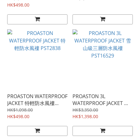
HK$498.00
PROASTON WATERPROOF
PROASTON 3L
JACKET 特輕防水風褸
WATERPROOF JACKET 雪
PST2838
山級三層防水風褸
HK$1,098.00
HK$3,350.00
HK$498.00
PST16529
HK$1,398.00