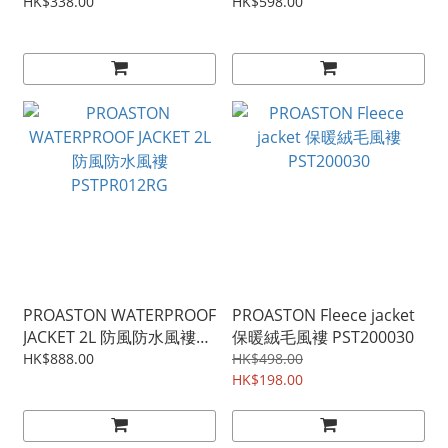
PSTP82121013
HK$338.00
HK$598.00
PROASTON WATERPROOF
PROASTON Fleece jacket
JACKET 2L 防風防水風褸
保暖絨毛風褸 PST200030
PSTPR012RG
HK$888.00
HK$498.00
HK$198.00