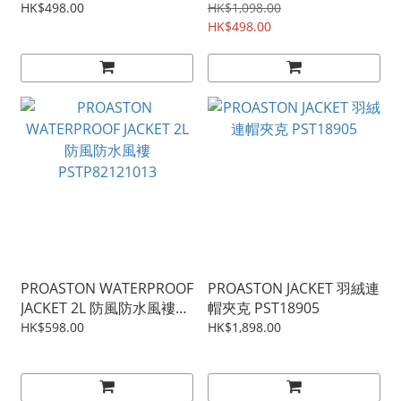
PST2838
HK$498.00
HK$1,098.00
HK$498.00
PROASTON WATERPROOF
PROASTON JACKET 羽絨連
JACKET 2L 防風防水風褸
帽夾克 PST18905
PSTP82121013
HK$598.00
HK$1,898.00