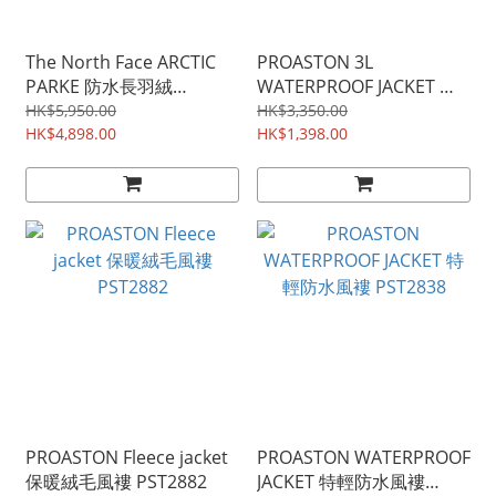
The North Face ARCTIC
PROASTON 3L
PARKE 防水長羽絨
WATERPROOF JACKET 雪
(UNISEX)
山級三層防水風褸
HK$5,950.00
HK$3,350.00
HK$4,898.00
PST16529
HK$1,398.00
PROASTON Fleece jacket
PROASTON WATERPROOF
保暖絨毛風褸 PST2882
JACKET 特輕防水風褸