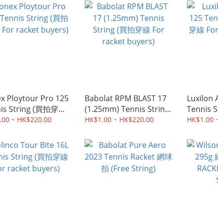
x Ploytour Pro 125
Babolat RPM BLAST 17
Luxilon 
nis String (買拍穿線
(1.25mm) Tennis String
Tennis 
racket buyers)
(買拍穿線 For racket
For rack
.00 ~ HK$220.00
HK$1.00 ~ HK$220.00
HK$1.00 
buyers)