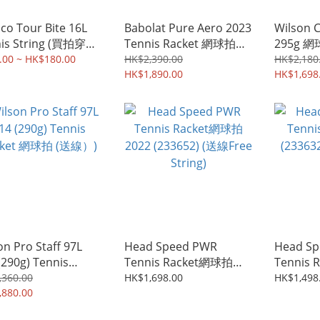
nco Tour Bite 16L
Babolat Pure Aero 2023
Wilson 
nis String (買拍穿線
Tennis Racket 網球拍
295g 網球拍 T
racket buyers)
(Free String)
RACKET
.00 ~ HK$180.00
HK$2,390.00
HK$2,180
HK$1,890.00
STRING)
HK$1,698
on Pro Staff 97L
Head Speed PWR
Head Sp
(290g) Tennis
Tennis Racket網球拍
Tennis R
ket 網球拍 (送線）)
2022 (233652) (送線Free
(23363
,360.00
HK$1,698.00
HK$1,498
,880.00
String)