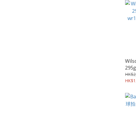
Wils
295
wr17
HK$2
HK$1