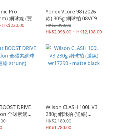
nic Pro
Yonex Vcore 98 (2026
5mm) 網球線 (買
款) 305g 網球拍 08VC98
 racket
( 送線)
~ HK$220.00
HK$2,390.00
HK$2,098.00 ~ HK$2,198.00
 BOOST DRIVE
Wilson CLASH 100L V3
edon 全碳素網球
280g 網球拍 (送線)
trung)
wr17290 - matte black
.00
HK$2,180.00
0
HK$1,780.00