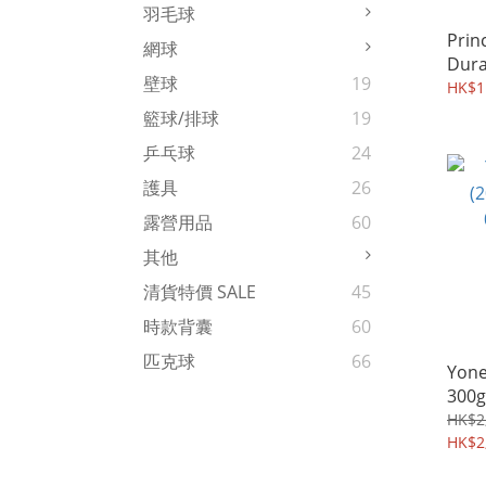
羽毛球
Prin
網球
Dura
壁球
19
網球
HK$1
籃球/排球
19
乒乓球
24
護具
26
露營用品
60
其他
清貨特價 SALE
45
時款背囊
60
匹克球
66
Yone
300g 網球
送線
HK$2
HK$2