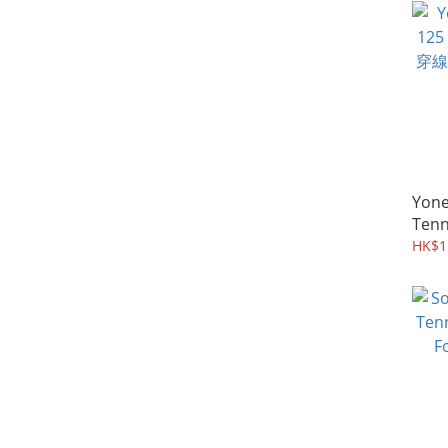
Yone
Ten
For 
HK$1