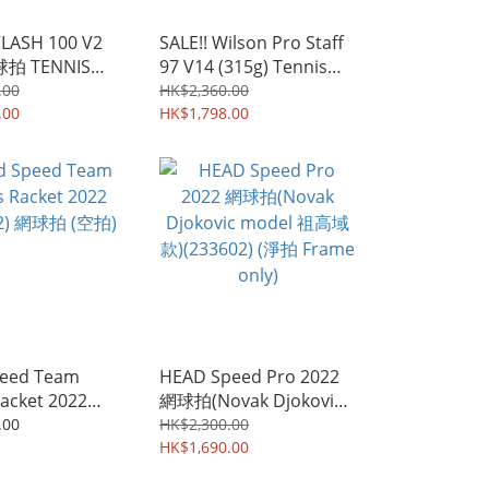
CLASH 100 V2
SALE!! Wilson Pro Staff
ENNIS
97 V14 (315g) Tennis
 (送線 FREE
Racket 網球拍 (送線
.00
HK$2,360.00
.00
FREE STRING)
HK$1,798.00
eed Team
HEAD Speed Pro 2022
acket 2022
網球拍(Novak Djokovic
2) 網球拍 (空拍)
model 祖高域款)
.00
HK$2,300.00
(233602) (淨拍 Frame
HK$1,690.00
only)