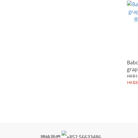
Babo
grap
全碳
HK$1
stru
HK$8
聯絡我們
+
852 56633486