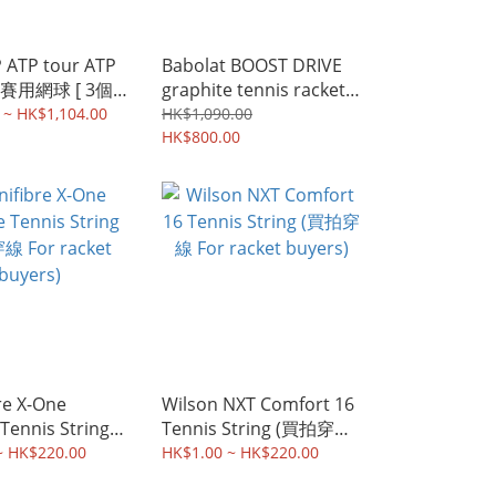
TP
Babolat BOOST DRIVE
用網球 [ 3個 /
graphite tennis racket-
全碳素網球拍 (連線
 ~ HK$1,104.00
HK$1,090.00
strung)
HK$800.00
re X-One
Wilson NXT Comfort 16
Tennis String
Tennis String (買拍穿線
For racket
For racket buyers)
~ HK$220.00
HK$1.00 ~ HK$220.00