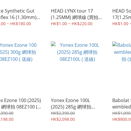
ce Synthetic Gut
HEAD LYNX tour 17
HEAD So
flex 16 (1.30mm)
(1.25MM) 網球線 (買拍穿
17(1.2
線 (買拍穿線)
線 For racket buyers)
拍穿線 For
.00 ~ HK$180.00
HK$1.00 ~ HK$220.00
HK$1.00 
buyers)
x Ezone 100 (2025)
Yonex Ezone 100L
Babolat
拍 08EZ100 (
(2025) 285g 網球拍
wimbl
)
08EZ100L ( 送線)
拍 (連線 s
,390.00
HK$2,390.00
HK$1,090
,198.00
HK$2,098.00
HK$800.0