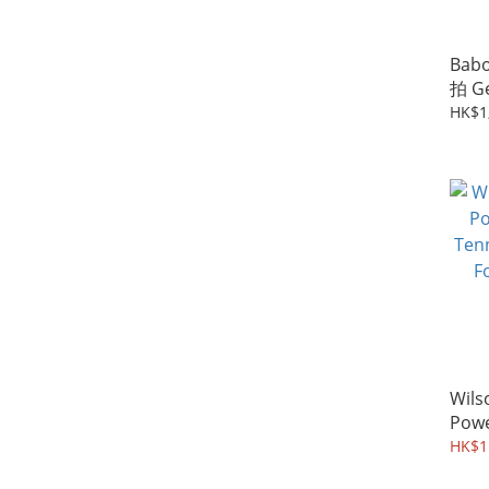
Babo
拍 Ge
HK$1
Wils
Powe
Ten
HK$1
For 