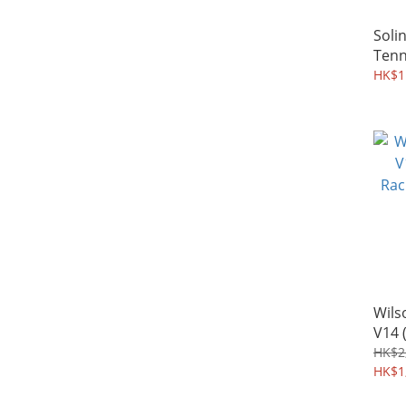
Soli
Ten
For 
HK$1
Wils
V14 
Rac
HK$2
HK$1