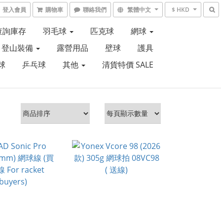
登入會員
購物車
聯絡我們
繁體中文
$ HKD
6查詢庫存
羽毛球
匹克球
網球
登山裝備
露營用品
壁球
護具
球
乒乓球
其他
清貨特價 SALE