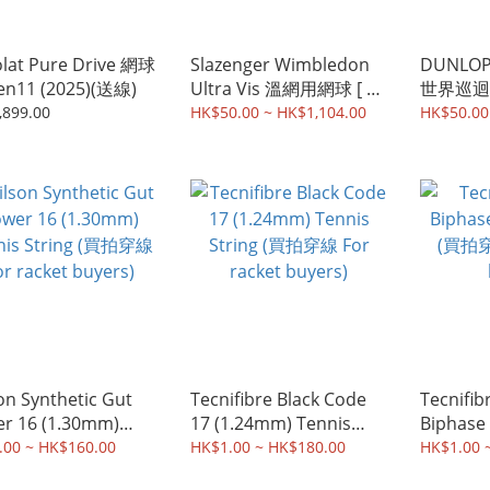
lat Pure Drive 網球
Slazenger Wimbledon
DUNLOP ATP tour A
n11 (2025)(送線)
Ultra Vis 溫網用網球 [ 3
世界巡迴賽
個 / 筒]
筒]
,899.00
HK$50.00 ~ HK$1,104.00
HK$50.00
on Synthetic Gut
Tecnifibre Black Code
Tecnifib
r 16 (1.30mm)
17 (1.24mm) Tennis
Biphase 
nis String (買拍穿線
String (買拍穿線 For
(買拍穿線 
.00 ~ HK$160.00
HK$1.00 ~ HK$180.00
HK$1.00 
racket buyers)
racket buyers)
buyers)