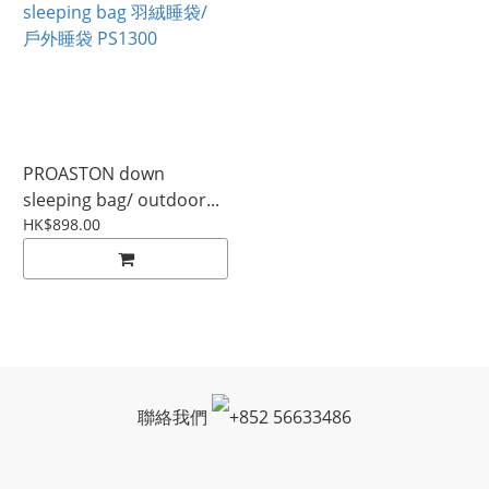
PROASTON down
sleeping bag/ outdoor...
HK$898.00
聯絡我們
+
852 56633486