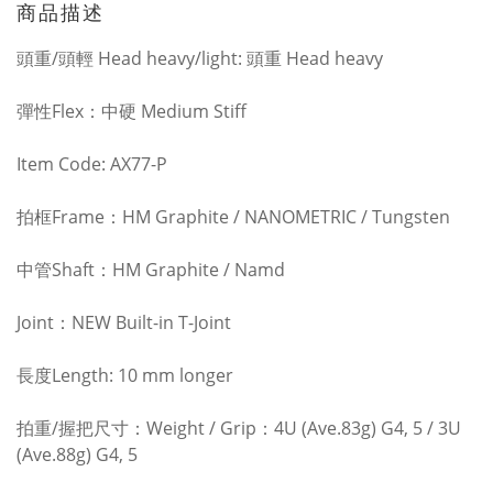
商品描述
頭重/頭輕 Head heavy/light: 頭重 Head heavy
彈性Flex：中硬 Medium Stiff
Item Code: AX77-P
拍框Frame：HM Graphite / NANOMETRIC / Tungsten
中管Shaft：HM Graphite / Namd
Joint：NEW Built-in T-Joint
長度Length: 10 mm longer
拍重/握把尺寸：Weight / Grip：4U (Ave.83g) G4, 5 / 3U
(Ave.88g) G4, 5