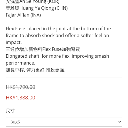
安洗瑩An Se Young (KOR)
黃雅瓊Huang Ya Qiong (CHN)
Fajar Alfian (INA)
Flex Fuse: placed in the joint at the bottom of the 
frame to absorb shock and offer a softer feel on 
impact.
三通位增加新物料Flex Fuse加強避震
Elongated shaft: for more flex, improving smash 
performance.
加長中桿, 彈力更好,扣殺更強.
HK$1,790.00
HK$1,388.00
尺寸