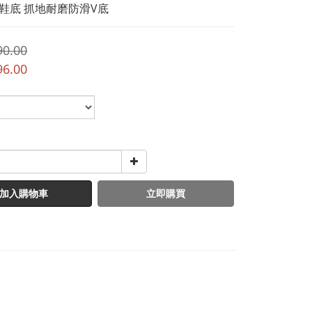
M 鞋底 抓地耐磨防滑V底
90.00
96.00
加入購物車
立即購買