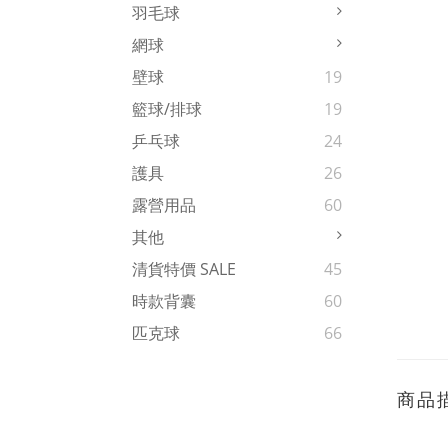
羽毛球
網球
壁球
19
籃球/排球
19
乒乓球
24
護具
26
露營用品
60
其他
清貨特價 SALE
45
時款背囊
60
匹克球
66
商品