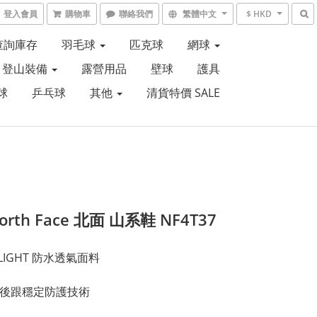
登入會員
購物車
聯絡我們
繁體中文
$ HKD
6查詢庫存
羽毛球
匹克球
網球
登山裝備
露營用品
壁球
護具
球
乒乓球
其他
清貨特價 SALE
North Face 北面 山系鞋 NF4T37
ELIGHT 防水透氣面料
E 後跟穩定防護技術