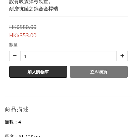
設有吸震彈弓裝置。
耐磨抗蝕之鎢合金桿端
HK$580.00
HK$353.00
數量
加入購物車
立即購買
商品描述
節數：4
長度：51-120cm