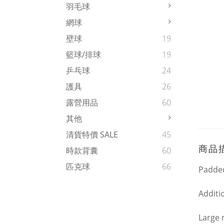
羽毛球
網球
壁球
19
籃球/排球
19
乒乓球
24
護具
26
露營用品
60
其他
清貨特價 SALE
45
商品
時款背囊
60
匹克球
66
Padde
Additio
Large 