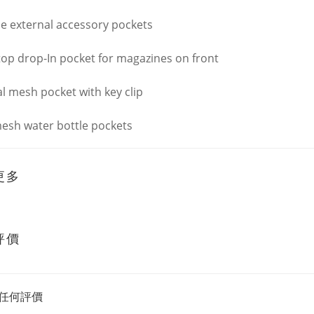
le external accessory pockets
op drop-In pocket for magazines on front
al mesh pocket with key clip
esh water bottle pockets
更多
評價
任何評價