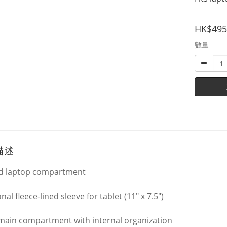
HK$495
數量
描述
d laptop compartment
nal fleece-lined sleeve for tablet (11" x 7.5")
main compartment with internal organization