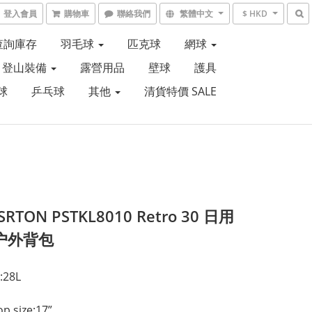
登入會員
購物車
聯絡我們
繁體中文
$ HKD
6查詢庫存
羽毛球
匹克球
網球
登山裝備
露營用品
壁球
護具
球
乒乓球
其他
清貨特價 SALE
SRTON PSTKL8010 Retro 30 日用
户外背包
:28L
op size:17”