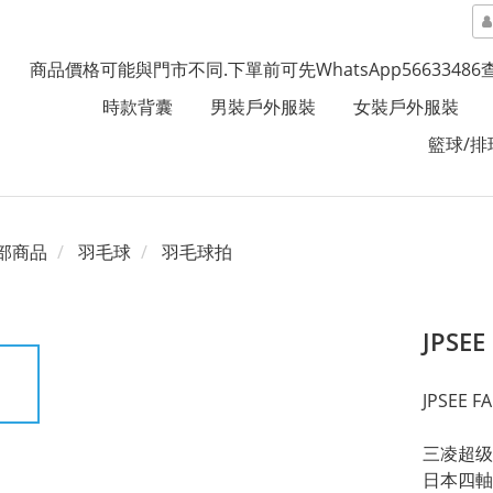
商品價格可能與門市不同.下單前可先WhatsApp5663348
時款背囊
男裝戶外服裝
女裝戶外服裝
籃球/排
部商品
羽毛球
羽毛球拍
JPSE
JPSEE F
三凌超级
日本四軸