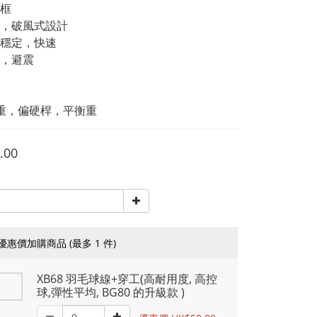
框 
，破風式設計 
穩定，快速
，避震
 
8克重，偏硬桿，平衡重
.00
優惠價加購商品
(最多 1 件)
XB68 羽毛球線+穿工(高耐用度, 高控
球,彈性平均, BG80 的升級款 )