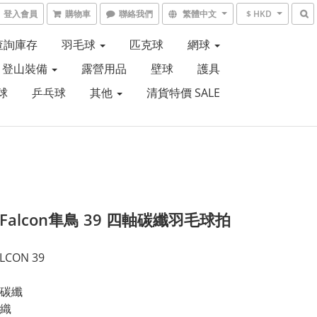
登入會員
購物車
聯絡我們
繁體中文
$ HKD
6查詢庫存
羽毛球
匹克球
網球
登山裝備
露營用品
壁球
護具
球
乒乓球
其他
清貨特價 SALE
E Falcon隼鳥 39 四軸碳纖羽毛球拍
ALCON 39
碳纖
織