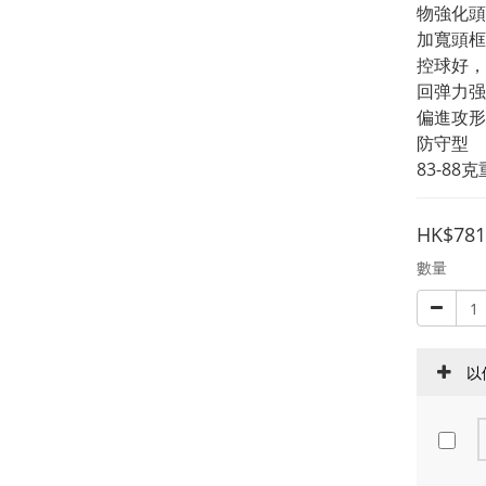
物強化頭
加寬頭框
控球好，
回弹力强
偏進攻形
防守型
83-8
HK$781
數量
以