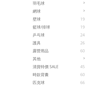
羽毛球
網球
壁球
19
籃球/排球
19
乒乓球
24
護具
26
露營用品
60
其他
清貨特價 SALE
45
時款背囊
60
匹克球
66