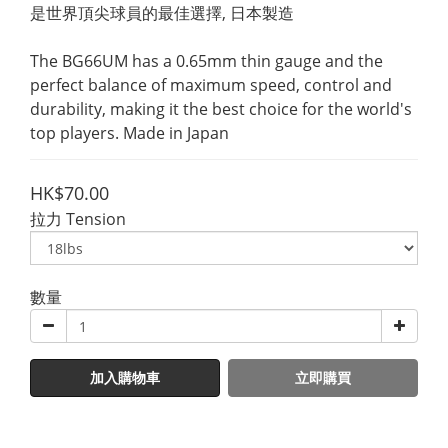
是世界頂尖球員的最佳選擇, 日本製造
The BG66UM has a 0.65mm thin gauge and the 
perfect balance of maximum speed, control and 
durability, making it the best choice for the world's 
top players. Made in Japan
HK$70.00
拉力 Tension
數量
加入購物車
立即購買