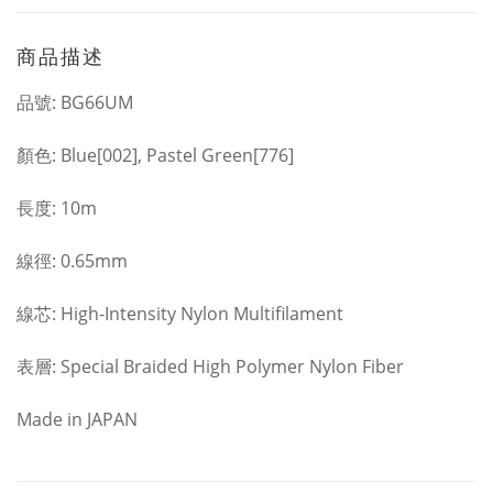
商品描述
品號: BG66UM
顏色: Blue[002], Pastel Green[776]
長度: 10m
線徑: 0.65mm
線芯: High-Intensity Nylon Multiﬁlament
表層: Special Braided High Polymer Nylon Fiber
Made in JAPAN