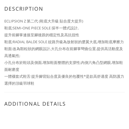
DESCRIPTION
ECLIPSION Z 第二代 (鞋底大升級 貼合度大提升)
鞋底:SEMI-ONE PIECE SOLE 採半一體式設計,
提升前腳掌連接至腳後跟的穩定性及高抗扭性
鞋底:RADIAL BALDE SOLE 紋路升級為放射狀的槳翼大底,增加鞋底摩擦力
鞋面:改為顆粒狀的網眼設計,大孔分布在前腳掌彎曲位置,提供高活動度及
高透氣性
;
小孔分布於鞋頭及側面,增加鞋面整體的支撐性;內側六角凸型網眼,增加鞋
面耐磨度
一體襪套式鞋舌:提升腳背貼合度及優良的包覆性*是款高舒適度 高防護力
選擇的頂級羽球鞋
ADDITIONAL DETAILS