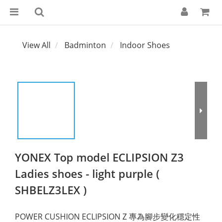
View All
Badminton
Indoor Shoes
YONEX Top model ECLIPSION Z3
Ladies shoes - light purple (
SHBELZ3LEX )
POWER CUSHION ECLIPSION Z 專為腳步變化穩定性