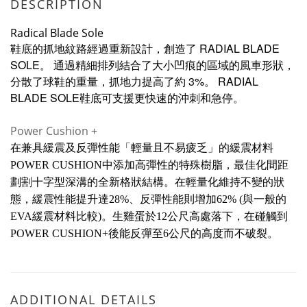
DESCRIPTION
Radical Blade Sole
RADIAL BLADE
鞋底的抓地紋路經過重新設計，創造了
SOLE
。
通過精細排列結合了大小凹痕的區域的風車形狀，
3%
RADIAL
分散了球鞋的重量，抓地力提高了約
。
BLADE SOLE
鞋底可支援更快速的沖刺和急停。
Power Cushion +
在兼具緩震及反彈性能「輕量且不易疲乏」的緩震材料
POWER CUSHION中添加高彈性的特殊樹脂，最佳化間距
劃割十字型深溝的全新格狀結構。在輕量化維持不變的狀
態，緩震性能提升達28%、反彈性能則增加62% (與一般的
EVA緩震材料比較)。生雞蛋於12公尺高處落下，在碰觸到
POWER CUSHION+後能反彈至6公尺的高度而不破裂。
ADDITIONAL DETAILS