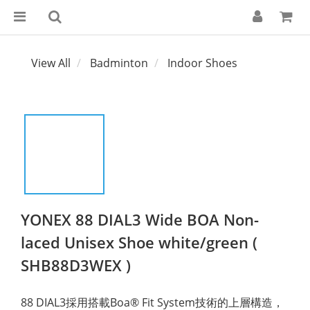
View All
Badminton
Indoor Shoes
YONEX 88 DIAL3 Wide BOA Non-
laced Unisex Shoe white/green (
SHB88D3WEX )
88 DIAL3採用搭載Boa® Fit System技術的上層構造，